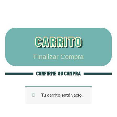
Ir
al
contenido
CARRITO
Finalizar Compra
CONFIRME SU COMPRA
Tu carrito está vacío.