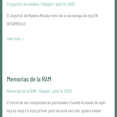
madera
El joystick de madera
/
DiegoD
/
julio 14, 2023
El Joystick de Madera Mirada retro de la tecnología de hoy EN
DESARROLLO
Leer más »
Memorias
de
Memorias de la RAM
la
RAM
Memorias de la RAM
/
DiegoD
/
julio 14, 2023
El inicio de las computadoras personales Cuando lo nuevo de ayer,
hoy es viejo En este primer post de esta sección, quiero hablar