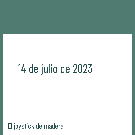
Ir
al
contenido
14 de julio de 2023
El
joystick
El joystick de madera
de